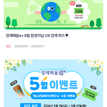
경제배움e+ 6월 환경의날 OX 경제 퀴즈🌳
2026.06.01 ~ 2026.06.17
종료