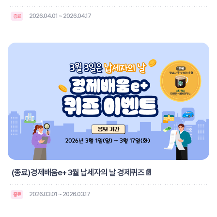
2026.04.01 ~ 2026.04.17
종료
(종료)경제배움e+ 3월 납세자의 날 경제퀴즈📄
2026.03.01 ~ 2026.03.17
종료