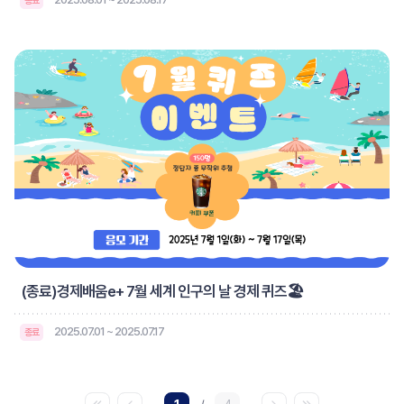
종료
(종료)경제배움e+ 7월 세계 인구의 날 경제 퀴즈🏖️
2025.07.01 ~ 2025.07.17
종료