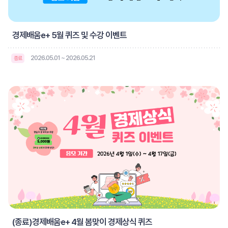
경제배움e+ 5월 퀴즈 및 수강 이벤트
2026.05.01 ~ 2026.05.21
종료
(종료)경제배움e+ 4월 봄맞이 경제상식 퀴즈