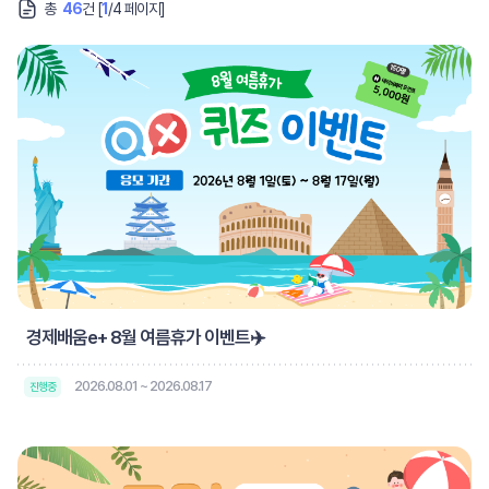
총
46
건 [
1
/4 페이지]
경제배움e+ 8월 여름휴가 이벤트✈️
2026.08.01 ~ 2026.08.17
진행중