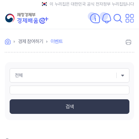
이 누리집은 대한민국 공식 전자정부 누리집입니다
경제 참여하기
이벤트
전체
검색