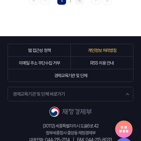
1
/
4
웹 접근성 정책
개인정보 처리방침
이메일 주소 무단수집 거부
RSS 이용 안내
경제교육기관 및 단체
경제교육기관 및 단체 바로가기
(30112) 세종특별자치시 도움6로 42
주제
분류표
정부세종청사 중앙동 재정경제부
대표전화 : 044-215-2114
|
FAX : 044-215-8033