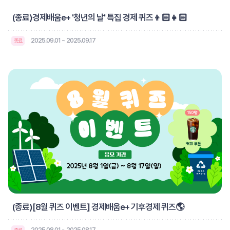
(종료)경제배움e+ '청년의 날' 특집 경제 퀴즈👦🏻👧🏻
2025.09.01 ~ 2025.09.17
종료
(종료)[8월 퀴즈 이벤트] 경제배움e+ 기후경제 퀴즈🌎
2025.08.01 ~ 2025.08.17